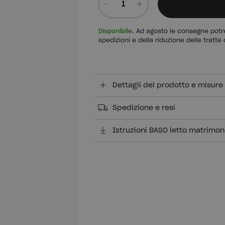
Quantità
Disponibile
. Ad agosto le consegne potre
spedizioni e della riduzione delle tratte 
Dettagli del prodotto e misure
Spedizione e resi
Istruzioni BASO letto matrimon