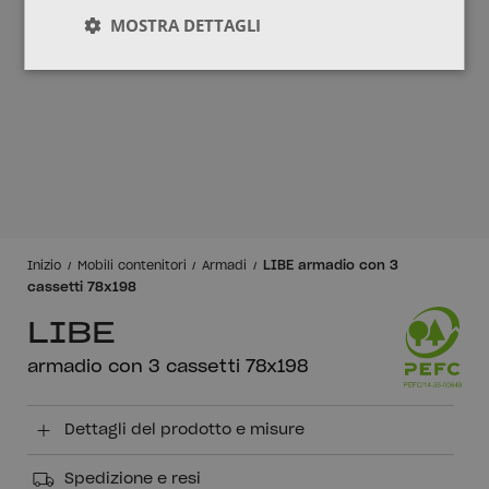
MOSTRA DETTAGLI
LIBE armadio con 3
Inizio
Mobili contenitori
Armadi
cassetti 78x198
LIBE
armadio con 3 cassetti 78x198
Dettagli del prodotto e misure
Spedizione e resi