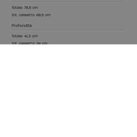
Totale: 78,5 cm
Int. cassetto: 68,5 cm
Profondità
Totale: 41,5 cm
Int. cassetto: 34 cm
Legno ecologico,
Produzione locale
Realizziamo i nostri mobili con legno sostenibile
certificato PEFC.
Produciamo mobili dal 2014 nella nostra fabbrica nei