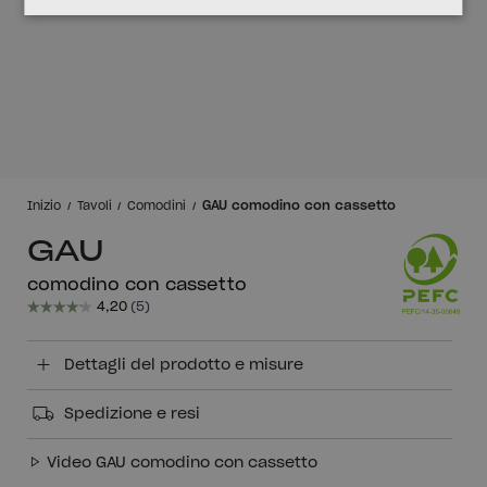
GAU comodino con cassetto
Inizio
Tavoli
Comodini
GAU
comodino con cassetto
Dettagli del prodotto e misure
Spedizione e resi
Video GAU comodino con cassetto