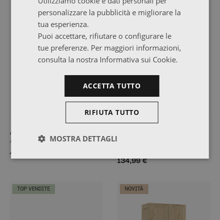
Utilizziamo cookie e dati personali per
NOVITÀ
personalizzare la pubblicità e migliorare la
tua esperienza.
Puoi accettare, rifiutare o configurare le
tue preferenze. Per maggiori informazioni,
consulta la nostra Informativa sui Cookie.
ACCETTA TUTTO
RIFIUTA TUTTO
AIKA
LIBE
MOSTRA DETTAGLI
Armadio credenza 157x128
Comodino con 2 cassetti
78x49
409,99 €
134,99 €
TOP VENDITE
NOVITÀ