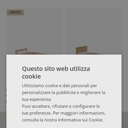
NOVITÀ
Questo sito web utilizza
cookie
Utilizziamo cookie e dati personali per
LORE
TESTA
personalizzare la pubblicità e migliorare la
Letto 105 con cassetti
Letto 105 con cassetti
tua esperienza.
223,99 €
243,99 €
Puoi accettare, rifiutare o configurare le
tue preferenze. Per maggiori informazioni,
consulta la nostra Informativa sui Cookie.