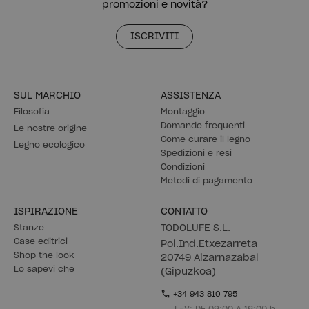
promozioni e novità?
ISCRIVITI
SUL MARCHIO
ASSISTENZA
Filosofia
Montaggio
Domande frequenti
Le nostre origine
Come curare il legno
Legno ecologico
Spedizioni e resi
Condizioni
Metodi di pagamento
ISPIRAZIONE
CONTATTO
Stanze
TODOLUFE S.L.
Case editrici
Pol.Ind.Etxezarreta
Shop the look
20749 Aizarnazabal
Lo sapevi che
(Gipuzkoa)
+34 943 810 795
L-V: DE 09:00 A 16:00 h