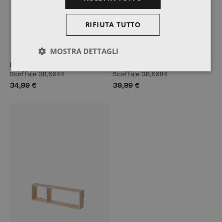
RIFIUTA TUTTO
MOSTRA DETTAGLI
KUBO
BIDE
Scaffale 38,5X44
Scaffale 38,5X84
34,99 €
39,99 €