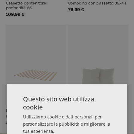
Cassetto contenitore
Comodino con cassetto 39x44
profondità 65
76,99 €
109,99 €
Questo sito web utilizza
cookie
DUT
GARO
Utilizziamo cookie e dati personali per
Rete a doghe per letto 135
Confezione da 2 cuscini
personalizzare la pubblicità e migliorare la
39,99 €
22,99 €
tua esperienza.