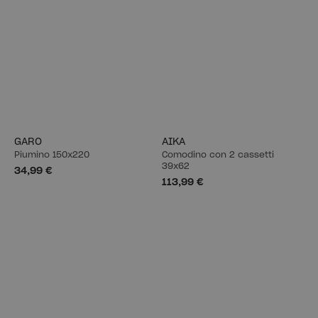
GARO
AIKA
Piumino 150x220
Comodino con 2 cassetti
39x62
34,99 €
113,99 €