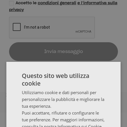
Accetto le
condizioni generali
e l’informativa sulla
privacy
Invia messaggio
Questo sito web utilizza
cookie
Utilizziamo cookie e dati personali per
I FEEDBACK DEI NOSTRI CLIENTI
personalizzare la pubblicità e migliorare la
tua esperienza.
Puoi accettare, rifiutare o configurare le
tue preferenze. Per maggiori informazioni,
NEWSLETTER
consulta la nostra Informativa sui Cookie.