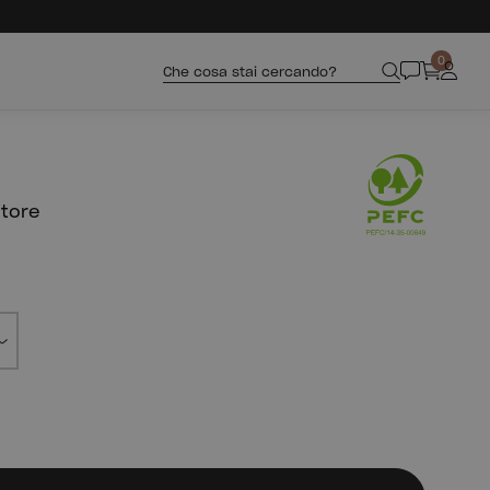
0
Che cosa stai cercando?
itore