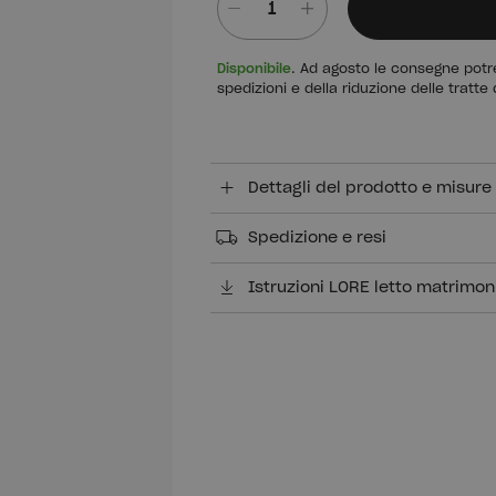
Quantità
Disponibile
. Ad agosto le consegne potre
spedizioni e della riduzione delle tratte 
Dettagli del prodotto e misure
Spedizione e resi
Istruzioni LORE letto matrimon