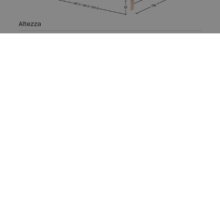
Altezza
Totale: 112 cm
Larghezza
Totale: 159 cm
Lunghezza
Totale 180: 187,5 cm
Totale 190: 197,5 cm
Totale 200: 207,5 cm
Legno ecologico,
Produzione locale