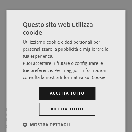
TOP VENDITE
Questo sito web utilizza
cookie
Utilizziamo cookie e dati personali per
personalizzare la pubblicità e migliorare la
tua esperienza.
Puoi accettare, rifiutare o configurare le
tue preferenze. Per maggiori informazioni,
consulta la nostra Informativa sui Cookie.
ACCETTA TUTTO
RIFIUTA TUTTO
DUT
GOI
Sponda di protezione per letti e
Mensola da parete 44x21
letti a castello
26,99 €
16,99 €
MOSTRA DETTAGLI
26,99 €