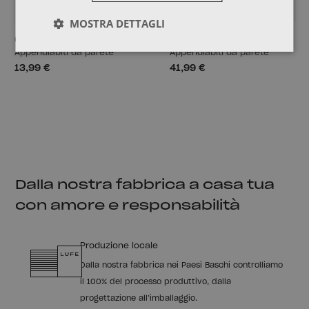
MOSTRA DETTAGLI
GOI
CIMAS
7
Appendiabiti da parete
Appendiabiti da parete
13,99 €
41,99 €
Dalla nostra fabbrica a casa tua
con amore e responsabilità
Produzione locale
Dalla nostra fabbrica nei Paesi Baschi controlliamo
il 100% del processo produttivo, dalla
progettazione all’imballaggio.