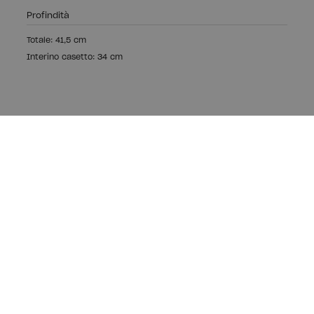
Profindità
Totale: 41,5 cm
Interino casetto: 34 cm
Legno ecologico,
Produzione locale
Realizziamo i nostri mobili con legno sostenibile
certificato PEFC.
Produciamo mobili dal 2014 nella nostra fabbrica nei
Paesi Baschi.
I nostri mobili hanno nodi e venature perché sono di
legno vero. Un legno che ci appassiona.