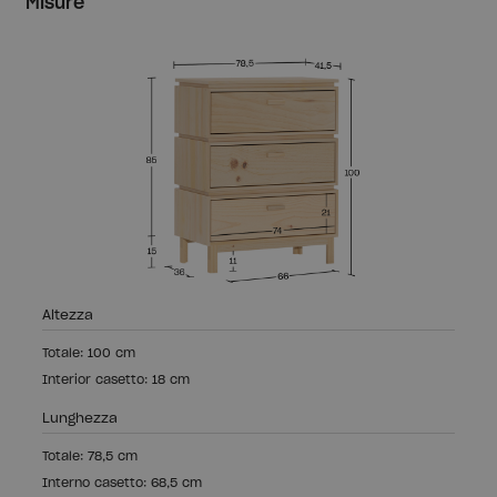
Misure
Altezza
Totale: 100 cm
Interior casetto: 18 cm
Lunghezza
Totale: 78,5 cm
Interno casetto: 68,5 cm