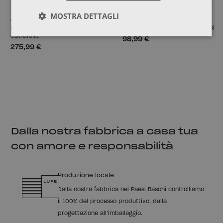
MOSTRA DETTAGLI
AROA
AIKA
Letto matrimoniale 160 con letto
Comodino con cassetto 78x44
estraibile
98,99 €
275,99 €
Dalla nostra fabbrica a casa tua
con amore e responsabilità
Produzione locale
Dalla nostra fabbrica nei Paesi Baschi controlliamo
il 100% del processo produttivo, dalla
progettazione all’imballaggio.