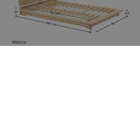
Altezza
Totale letto: 23 cm
Totale testiera: 44 cm
Lunghezza
Totale 190: 206 cm
Totale 200: 216 cm
Larghezza
Totale letto: 184 cm
Totale testiera: 190 cm