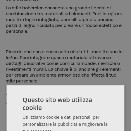
Lo stile bohémien consente una grande libertà di
combinazione tra materiali ed elementi. Puoi integrare
mobili in legno intagliato, pannelli dipinti o persino
pezzi di legno riciclato per creare un tocco eclettico e
personale.
Ricorda che non è necessario che tutti i mobili siano in
legno. Puoi integrare questo materiale attraverso
dettagli decorativi come cornici, lampade, mensole o
rivestimenti murali. La chiave è bilanciare gli elementi
per creare un ambiente armonioso che rifletta il tuo
stile personale.
#ArredareConLegno #LegnoEcologico
Questo sito web utilizza
#MobiliInLegno
cookie
Utilizziamo cookie e dati personali per
personalizzare la pubblicità e migliorare la